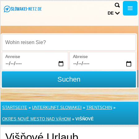
DE
Wohin reisen Sie?
Anreise
Abreise
Suchen
STARTSEITE
»
UNTERKUNFT SLOWAKEI
»
TRENTSCHIN
»
OKRES NOVÉ MESTO NAD VÁHOM
»
VIŠŇOVÉ
Višňové Urlaub