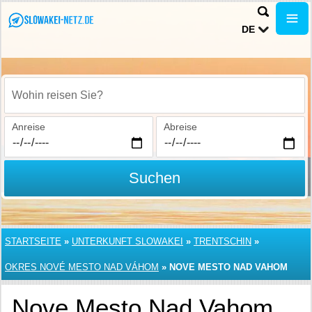
DE
Wohin reisen Sie?
Anreise
Abreise
Suchen
STARTSEITE
»
UNTERKUNFT SLOWAKEI
»
TRENTSCHIN
»
OKRES NOVÉ MESTO NAD VÁHOM
»
NOVE MESTO NAD VAHOM
Nove Mesto Nad Vahom