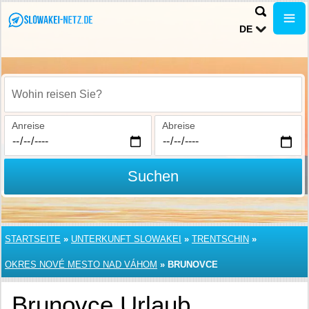
DE
Wohin reisen Sie?
Anreise
Abreise
Suchen
STARTSEITE
»
UNTERKUNFT SLOWAKEI
»
TRENTSCHIN
»
OKRES NOVÉ MESTO NAD VÁHOM
»
BRUNOVCE
Brunovce Urlaub