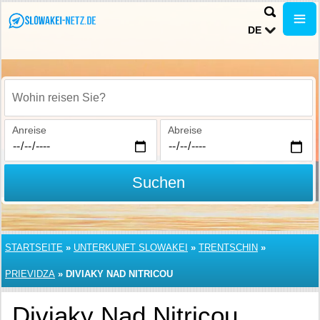
DE
Wohin reisen Sie?
Anreise
Abreise
Suchen
STARTSEITE
»
UNTERKUNFT SLOWAKEI
»
TRENTSCHIN
»
PRIEVIDZA
»
DIVIAKY NAD NITRICOU
Diviaky Nad Nitricou