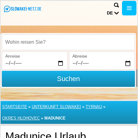
DE
Wohin reisen Sie?
Anreise
Abreise
Suchen
STARTSEITE
»
UNTERKUNFT SLOWAKEI
»
TYRNAU
»
OKRES HLOHOVEC
»
MADUNICE
Madunice Urlaub