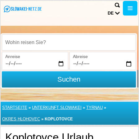
DE
Wohin reisen Sie?
Anreise
Abreise
Suchen
STARTSEITE
»
UNTERKUNFT SLOWAKEI
»
TYRNAU
»
OKRES HLOHOVEC
»
KOPLOTOVCE
Koplotovce Urlaub