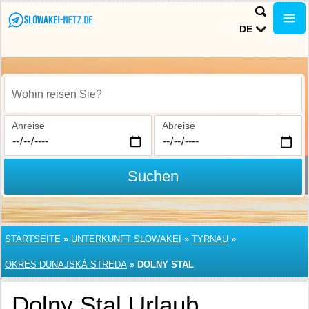
DE
Wohin reisen Sie?
Anreise
Abreise
Suchen
STARTSEITE
»
UNTERKUNFT SLOWAKEI
»
TYRNAU
»
OKRES DUNAJSKÁ STREDA
»
DOLNY STAL
Dolny Stal Urlaub