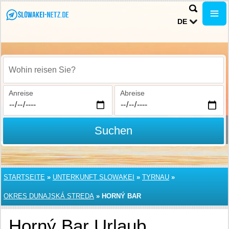
DE
Wohin reisen Sie?
Anreise
Abreise
Suchen
STARTSEITE
»
UNTERKUNFT SLOWAKEI
»
TYRNAU
»
OKRES DUNAJSKÁ STREDA
»
HORNÝ BAR
Horný Bar Urlaub