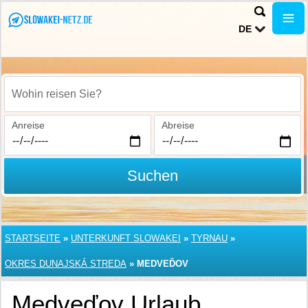
DE
Wohin reisen Sie?
Anreise
Abreise
Suchen
STARTSEITE
»
UNTERKUNFT SLOWAKEI
»
TYRNAU
»
OKRES DUNAJSKÁ STREDA
»
MEDVEĎOV
Medveďov Urlaub