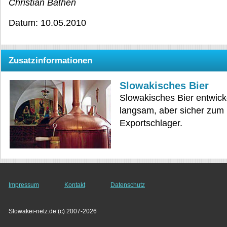
Christian Bathen
Datum: 10.05.2010
Zusatzinformationen
Slowakisches Bier
Slowakisches Bier entwicke
langsam, aber sicher zum
Exportschlager.
Impressum
Kontakt
Datenschutz
Slowakei-netz.de (c) 2007-2026