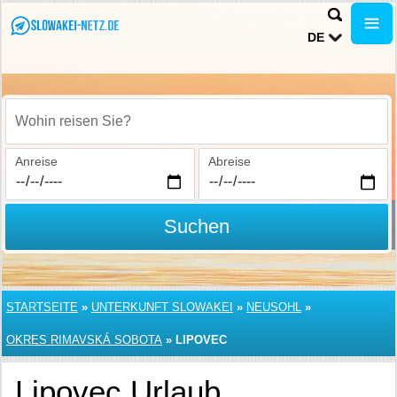
DE
Wohin reisen Sie?
Anreise
Abreise
Suchen
STARTSEITE
»
UNTERKUNFT SLOWAKEI
»
NEUSOHL
»
OKRES RIMAVSKÁ SOBOTA
»
LIPOVEC
Lipovec Urlaub