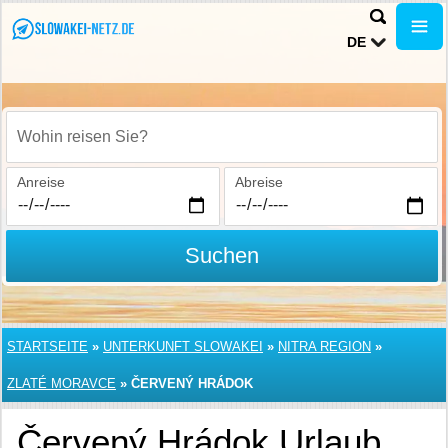
DE
Wohin reisen Sie?
Anreise
Abreise
Suchen
STARTSEITE
»
UNTERKUNFT SLOWAKEI
»
NITRA REGION
»
ZLATÉ MORAVCE
»
ČERVENÝ HRÁDOK
Červený Hrádok Urlaub