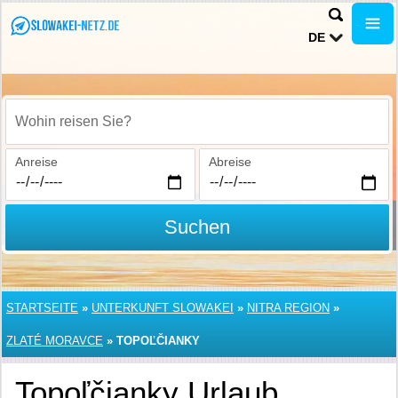
DE
Wohin reisen Sie?
Anreise
Abreise
Suchen
STARTSEITE
»
UNTERKUNFT SLOWAKEI
»
NITRA REGION
»
ZLATÉ MORAVCE
»
TOPOĽČIANKY
Topoľčianky Urlaub