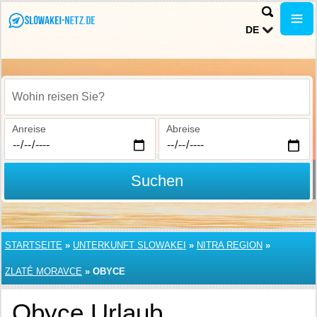
DE
Wohin reisen Sie?
Anreise
Abreise
Suchen
STARTSEITE
»
UNTERKUNFT SLOWAKEI
»
NITRA REGION
»
ZLATÉ MORAVCE
»
OBYCE
Obyce Urlaub