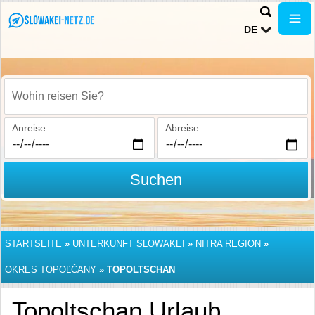
DE
Wohin reisen Sie?
Anreise
Abreise
Suchen
STARTSEITE
»
UNTERKUNFT SLOWAKEI
»
NITRA REGION
»
OKRES TOPOĽČANY
»
TOPOLTSCHAN
Topoltschan Urlaub