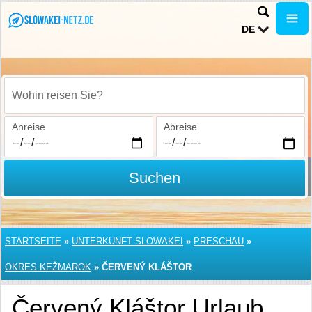
DE
Wohin reisen Sie?
Anreise
Abreise
Suchen
STARTSEITE
»
UNTERKUNFT SLOWAKEI
»
PRESCHAU
»
OKRES KEŽMAROK
»
ČERVENÝ KLÁŠTOR
Červený Kláštor Urlaub