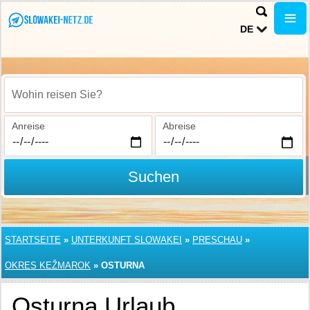
DE
Wohin reisen Sie?
Anreise
Abreise
Suchen
STARTSEITE
»
UNTERKUNFT SLOWAKEI
»
PRESCHAU
»
OKRES KEŽMAROK
»
OSTURNA
Osturna Urlaub