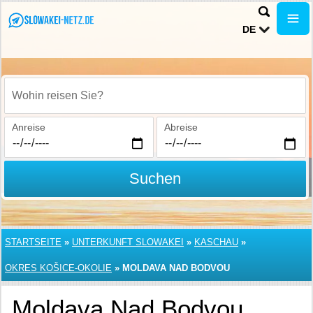
DE
Wohin reisen Sie?
Anreise
Abreise
Suchen
STARTSEITE
»
UNTERKUNFT SLOWAKEI
»
KASCHAU
»
OKRES KOŠICE-OKOLIE
»
MOLDAVA NAD BODVOU
Moldava Nad Bodvou