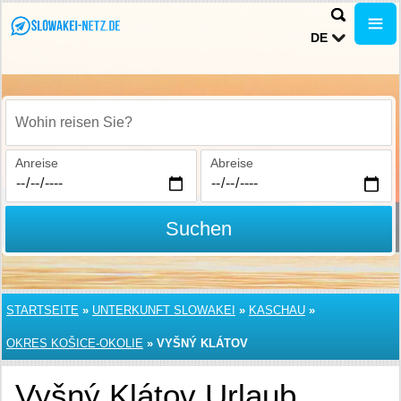
DE
Wohin reisen Sie?
Anreise
Abreise
Suchen
STARTSEITE
»
UNTERKUNFT SLOWAKEI
»
KASCHAU
»
OKRES KOŠICE-OKOLIE
»
VYŠNÝ KLÁTOV
Vyšný Klátov Urlaub