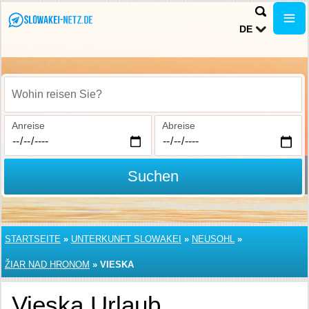
DE
Wohin reisen Sie?
Anreise
Abreise
Suchen
STARTSEITE
»
UNTERKUNFT SLOWAKEI
»
NEUSOHL
»
ŽIAR NAD HRONOM
»
VIESKA
Vieska Urlaub