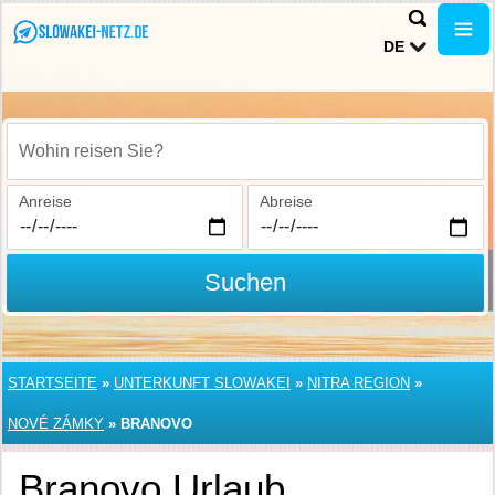
DE
Wohin reisen Sie?
Anreise
Abreise
Suchen
STARTSEITE
»
UNTERKUNFT SLOWAKEI
»
NITRA REGION
»
NOVÉ ZÁMKY
»
BRANOVO
Branovo Urlaub