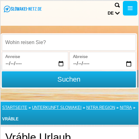
DE
Wohin reisen Sie?
Anreise
Abreise
Suchen
STARTSEITE
»
UNTERKUNFT SLOWAKEI
»
NITRA REGION
»
NITRA
»
VRÁBLE
Vráble Urlaub