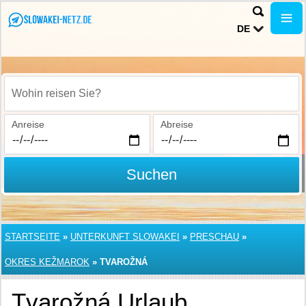
DE
Wohin reisen Sie?
Anreise
Abreise
Suchen
STARTSEITE
»
UNTERKUNFT SLOWAKEI
»
PRESCHAU
»
OKRES KEŽMAROK
»
TVAROŽNÁ
Tvarožná Urlaub