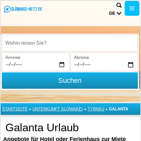
DE
Wohin reisen Sie?
Anreise
Abreise
Suchen
STARTSEITE
»
UNTERKUNFT SLOWAKEI
»
TYRNAU
»
GALANTA
Galanta Urlaub
Angebote für Hotel oder Ferienhaus zur Miete