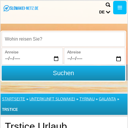
DE
Wohin reisen Sie?
Anreise
Abreise
Suchen
STARTSEITE
»
UNTERKUNFT SLOWAKEI
»
TYRNAU
»
GALANTA
»
TRSTICE
Trstice Urlaub