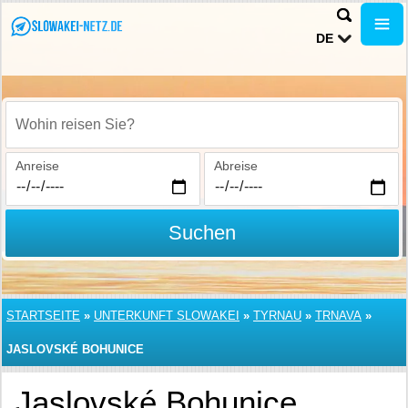
DE
Wohin reisen Sie?
Anreise
Abreise
Suchen
STARTSEITE
»
UNTERKUNFT SLOWAKEI
»
TYRNAU
»
TRNAVA
»
JASLOVSKÉ BOHUNICE
Jaslovské Bohunice