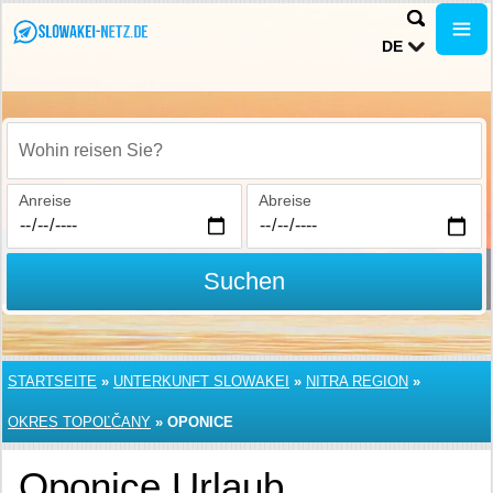
DE
Wohin reisen Sie?
Anreise
Abreise
Suchen
STARTSEITE
»
UNTERKUNFT SLOWAKEI
»
NITRA REGION
»
OKRES TOPOĽČANY
»
OPONICE
Oponice Urlaub